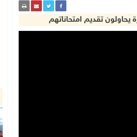
زة يحاولون تقديم امتحاناتهم