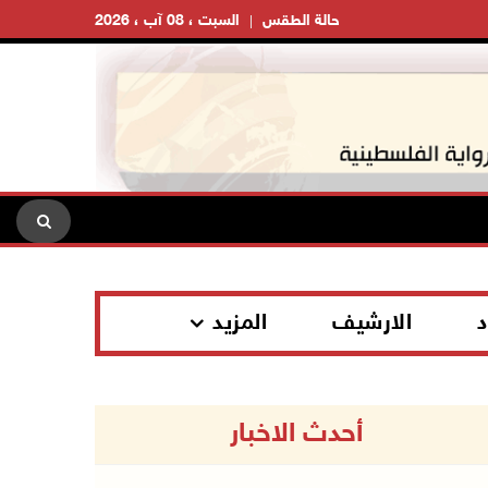
حالة الطقس
السبت ، 08 آب ، 2026
د
الارشيف
المزيد
أحدث الاخبار