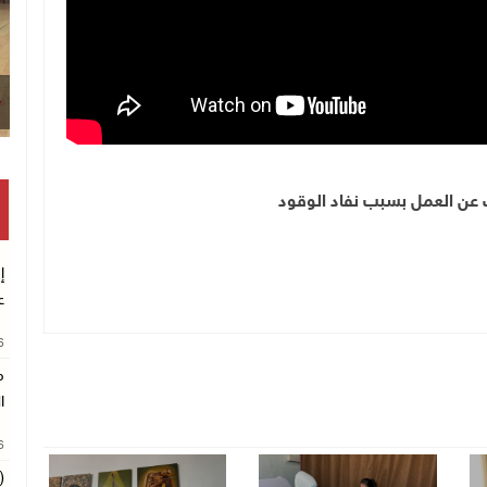
ن العمل بسبب نفاد الوقود
إ
ع
26
م
ا
26
(