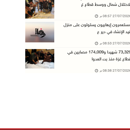
لاحتلال شمال ووسط قطاع غ
27/07/20 08:57 م
ستعمرون إرهابيون يستولون على منزل
يد الإنشاء في دير ع
27/07/20 08:53 م
73,329 شهيدا و174,009 مصابين في
طاع غزة منذ بدء العدوا
27/07/20 08:38 م