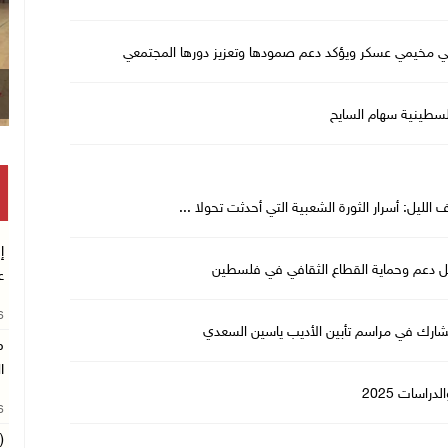
في مخيمي عسكر ويؤكد دعم صمودها وتعزيز دورها المجتمعي
فلسطينية سهام السايح
ليل: أسرار الثورة الشعبية التي أحدثت تحولا ...
إ
بل دعم وحماية القطاع الثقافي في فلسطين
ع
26
يشارك في مراسم تأبين الأديب ياسين السعدي
م
ا
راسات 2025
26
(