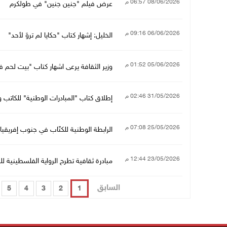
08/06/2026 06:57 م
عرض فيلم "جنين جنين" في طولكرم
06/06/2026 09:16 م
الخليل: إشهار كتاب "حكايا لم تروَ لأحد"
05/06/2026 01:52 م
وزير الثقافة يرعى اشهار كتاب "بيت لحم ف
31/05/2026 02:46 م
إطلاق كتاب "المبادرات الوطنية" للكاتب 
25/05/2026 07:08 م
الرابطة الوطنية للكتّاب في جنوب إفريقيا ت
23/05/2026 12:44 م
مبادرة ثقافية تطرح الرواية الفلسطينية ل
السابق
5
4
3
2
1