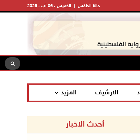
حالة الطقس
الخميس ، 06 آب ، 2026
د
الارشيف
المزيد
أحدث الاخبار