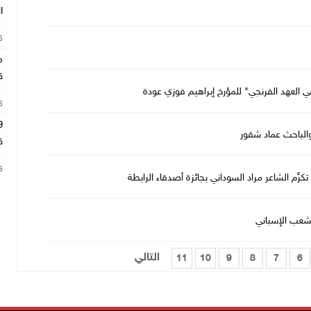
ا
26
م
ق
ي العهد الفرنجي" للمؤرخ إبراهيم فوزي عودة
26
والباحث عماد شقور
ق
26
كرِّم الشاعر مراد السوداني بجائزة أصدقاء الرابطة
لشعب الإسباني
التالي
11
10
9
8
7
6