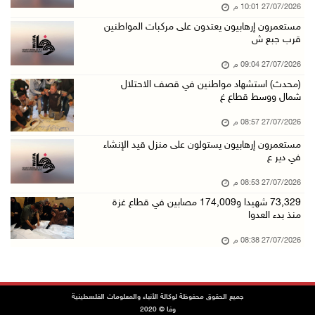
27/07/2026 10:01 م
مستعمرون إرهابيون يعتدون على مركبات المواطنين
قرب جبع ش
27/07/2026 09:04 م
(محدث) استشهاد مواطنين في قصف الاحتلال
شمال ووسط قطاع غ
27/07/2026 08:57 م
مستعمرون إرهابيون يستولون على منزل قيد الإنشاء
في دير ع
27/07/2026 08:53 م
73,329 شهيدا و174,009 مصابين في قطاع غزة
منذ بدء العدوا
27/07/2026 08:38 م
جميع الحقوق محفوظة لوكالة الأنباء والمعلومات الفلسطينية
وفا © 2020