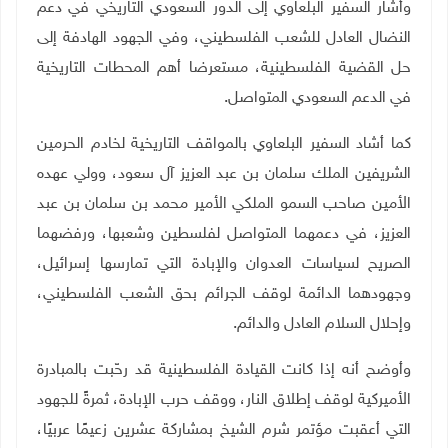
وأشار السفير البلعاوي إلى الدور السعودي التاريخي في دعم
النضال العادل للشعب الفلسطيني، وفي الجهود الهادفة إلى
حل القضية الفلسطينية، مستعرضا أهم المحطات التاريخية
في الدعم السعودي المتواصل
.
كما أشاد السفير البلعاوي بالمواقف التاريخية لخادم الحرمين
الشريفين الملك سلمان بن عبد العزيز آل سعود، وولي عهده
الأمين صاحب السمو الملكي الأمير محمد بن سلمان بن عبد
العزيز، في دعمهما المتواصل لفلسطين وشعبها، ورفضهما
الصريح لسياسات العدوان والإبادة التي تمارسها إسرائيل،
وجهودهما الدائمة لوقف الجرائم بحق الشعب الفلسطيني،
وإحلال السلام العادل والدائم
.
وأوضح أنه إذا كانت القيادة الفلسطينية قد رحّبت بالمبادرة
الأميركية لوقف إطلاق النار، ووقف حرب الإبادة، ثمرةً للجهود
التي أعقبت مؤتمر شرم الشيخ بمشاركة عشرين زعيمًا عربيًا،