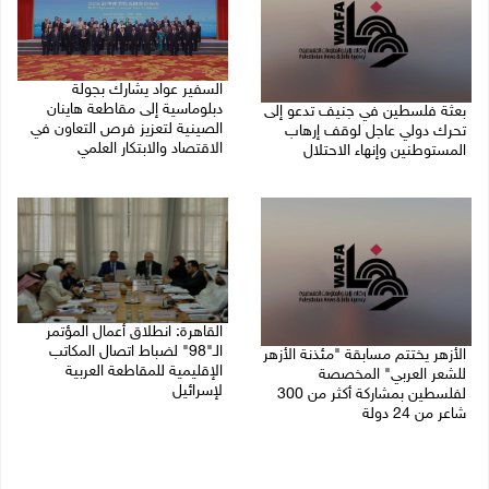
السفير عواد يشارك بجولة
دبلوماسية إلى مقاطعة هاينان
بعثة فلسطين في جنيف تدعو إلى
الصينية لتعزيز فرص التعاون في
تحرك دولي عاجل لوقف إرهاب
الاقتصاد والابتكار العلمي
المستوطنين وإنهاء الاحتلال
27/07/2026 07:33 م
27/07/2026 07:37 م
القاهرة: انطلاق أعمال المؤتمر
الـ"98" لضباط اتصال المكاتب
الأزهر يختتم مسابقة "مئذنة الأزهر
الإقليمية للمقاطعة العربية
للشعر العربي" المخصصة
لإسرائيل
لفلسطين بمشاركة أكثر من 300
شاعر من 24 دولة
27/07/2026 05:29 م
27/07/2026 05:37 م