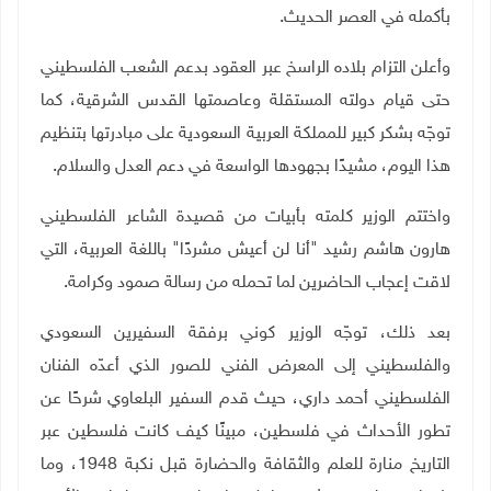
بأكمله في العصر الحديث.
وأعلن التزام بلاده الراسخ عبر العقود بدعم الشعب الفلسطيني
حتى قيام دولته المستقلة وعاصمتها القدس الشرقية، كما
توجّه بشكر كبير للمملكة العربية السعودية على مبادرتها بتنظيم
هذا اليوم، مشيدًا بجهودها الواسعة في دعم العدل والسلام
.
واختتم الوزير كلمته بأبيات من قصيدة الشاعر الفلسطيني
هارون هاشم رشيد "أنا لن أعيش مشردًا" باللغة العربية، التي
لاقت إعجاب الحاضرين لما تحمله من رسالة صمود وكرامة
.
بعد ذلك، توجّه الوزير كوني برفقة السفيرين السعودي
والفلسطيني إلى المعرض الفني للصور الذي أعدّه الفنان
الفلسطيني أحمد داري، حيث قدم السفير البلعاوي شرحًا عن
تطور الأحداث في فلسطين، مبينًا كيف كانت فلسطين عبر
التاريخ منارة للعلم والثقافة والحضارة قبل نكبة 1948، وما