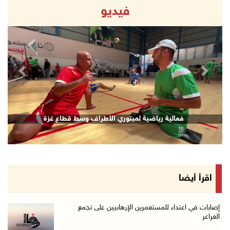
فيديو
revious
Next
قصف إسرائيلي يستهدف حي الشجاعية بغزة
اقرأ أيضا
إصابات في اعتداء للمستعمرين الإرهابيين على تجمع
العراعر