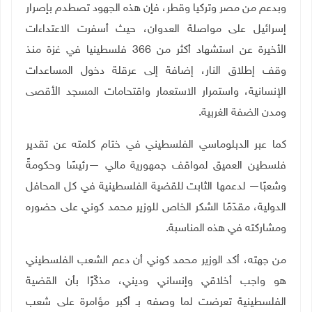
وبدعم من مصر وتركيا وقطر، فإن هذه الجهود تصطدم بإصرار
إسرائيل على مواصلة العدوان، حيث أسفرت الاعتداءات
الأخيرة عن استشهاد أكثر من 366 فلسطينيا في غزة منذ
وقف إطلاق النار، إضافة إلى عرقلة دخول المساعدات
الإنسانية، واستمرار الاستعمار واقتحامات المسجد الأقصى
ومدن الضفة الغربية
.
كما عبر الدبلوماسي الفلسطيني في ختام كلمته عن تقدير
فلسطين العميق لمواقف جمهورية مالي —رئيسًا وحكومةً
وشعبًا— لدعمها الثابت للقضية الفلسطينية في كل المحافل
الدولية، مقدّمًا الشكر الخاص للوزير محمد كوني على حضوره
ومشاركته في هذه المناسبة
.
من جهته، أكد الوزير محمد كوني أن دعم الشعب الفلسطيني
هو واجب أخلاقي وإنساني وديني، مذكّرًا بأن القضية
الفلسطينية تعرضت لما وصفه بـ أكبر مؤامرة على شعب