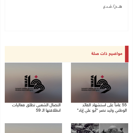
هـ.ح/ ف.ع
مواضيع ذات صلة
55 عاماً على استشهاد القائد
النضال الشعبي تطلق فعاليات
الوطني وليد نصر "أبو علي إياد"
انطلاقتها الـ 59
27/07/2026 02:47 م
15/07/2026 07:33 م