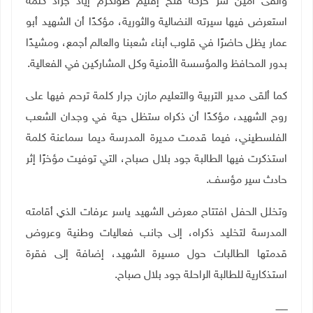
وألقى أمين سر حركة فتح إقليم طولكرم إياد جراد كلمة
استعرض فيها سيرته النضالية والثورية، مؤكدًا أن الشهيد أبو
عمار يظل حاضرًا في قلوب أبناء شعبنا والعالم أجمع، ومشيدًا
بدور المحافظ والمؤسسة الأمنية وكل المشاركين في الفعالية
.
كما ألقى مدير التربية والتعليم مازن جرار كلمة ترحم فيها على
روح الشهيد، مؤكدًا أن ذكراه ستظل حية في وجدان الشعب
الفلسطيني، فيما قدمت مديرة المدرسة ديما سماعنة كلمة
استذكرت فيها الطالبة جود بلال صباح، التي توفيت مؤخرًا إثر
حادث سير مؤسف
.
وتخلل الحفل افتتاح معرض الشهيد ياسر عرفات الذي أقامته
المدرسة لتخليد ذكراه، إلى جانب فعاليات وطنية وعروض
قدمتها الطالبات حول مسيرة الشهيد، إضافة إلى فقرة
استذكارية للطالبة الراحلة جود بلال صباح
.
ــــــــ