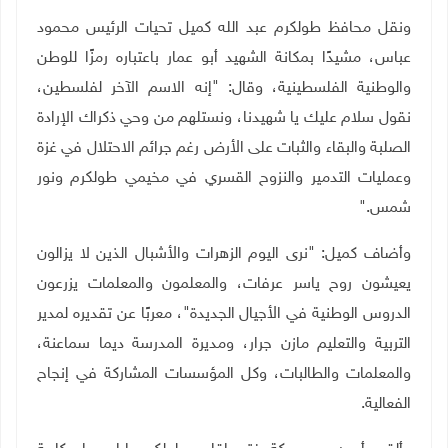
ونقل محافظ طولكرم عبد الله كميل تحيات الرئيس محمود
عباس، مشيدًا بمكانة الشهيد أبو عمار باعتباره رمزًا للوطن
والوطنية الفلسطينية، وقال: "إنه الاسم الآخر لفلسطين،
نقول سلام عليك يا شهيدنا، ونستلهم من وحي ذكراك الإرادة
الصلبة والبقاء والثبات على الأرض رغم جرائم الاحتلال في غزة
وعمليات التدمير والنزوح القسري في مخيمي طولكرم ونور
شمس
".
وأضاف كميل: "نرى اليوم الزهرات والأشبال الذين لا يزالون
يعيشون روح ياسر عرفات، والمعلمون والمعلمات يزرعون
الدروس الوطنية في الأجيال الجديدة"، معربًا عن تقديره لمدير
التربية والتعليم مازن جرار، ومديرة المدرسة ديما سماعنة،
والمعلمات والطالبات، وكل المؤسسات المشاركة في إنجاح
الفعالية
.