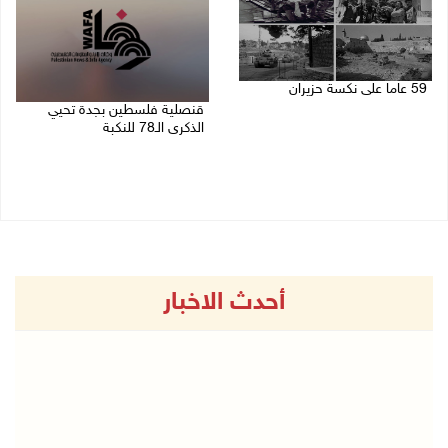
59 عاما على نكسة حزيران
قنصلية فلسطين بجدة تحيي
05/06/2026 12:43 م
الذكرى الـ78 للنكبة
14/05/2026 03:44 م
أحدث الاخبار