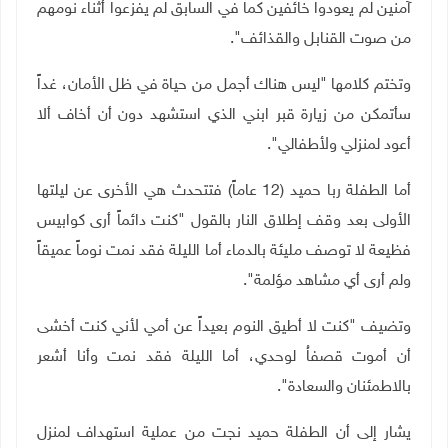
آمنين لم يعودوا خائفين كما في السابق لم يفزعوا أثناء نومهم
من صوت القنابل والقذائف".
وتختم كلامها "ليس هناك أجمل من حياة في ظل الأمان، غداً
سأتمكن من زيارة قبر ابني الذي استشهد دون أن أخاف ألا
أعود لمنزلي ولأطفالي".
أما الطفلة ربا حميد (12 عاماً) فتتحدث هي الأخرى عن ليلتها
الأولى بعد وقف إطلاق النار بالقول "كنت دائماً أرى كوابيس
فظيعة لا توصف مليئة بالدماء أما الليلة فقد نمت نوماً عميقاً
ولم أرى أي مشاهد مؤلمة".
وتضيف "كنت لا أطيق النوم بعيداً عن أمي لأني كنت أخشى
أن أموت قصفاُ لوحدي، أما الليلة فقد نمت وأنا أشعر
بالاطمئنان والسعادة".
يشار إلى أن الطفلة حميد نجت من عملية استهداف لمنزل