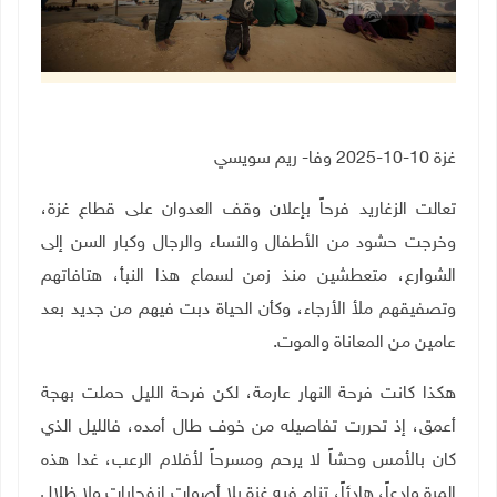
غزة 10-10-2025 وفا- ريم سويسي
تعالت الزغاريد فرحاً بإعلان وقف العدوان على قطاع غزة،
وخرجت حشود من الأطفال والنساء والرجال وكبار السن إلى
الشوارع، متعطشين منذ زمن لسماع هذا النبأ، هتافاتهم
وتصفيقهم ملأ الأرجاء، وكأن الحياة دبت فيهم من جديد بعد
عامين من المعاناة والموت.
هكذا كانت فرحة النهار عارمة، لكن فرحة الليل حملت بهجة
أعمق، إذ تحررت تفاصيله من خوف طال أمده، فالليل الذي
كان بالأمس وحشاً لا يرحم ومسرحاً لأفلام الرعب، غدا هذه
المرة وادعاً، هادئاً، تنام فيه غزة بلا أصوات انفجارات ولا ظلال