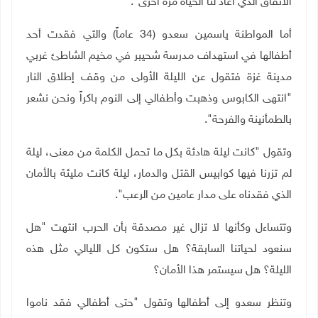
الاتفاق الذي أعاد لنا الحياة مرة أخرى".
أما المواطنة ياسمين سعدو (34 عاماً) والتي فقدت أحد
أطفالها في استهداف مدرسة شحيبر في مخيم الشاطئ غربي
مدينة غزة فتقول عن الليلة الأولى من وقف إطلاق النار
"انتهى الكابوس وذهبت وأطفالي إلى النوم باكراً ونحن نشعر
بالطمأنينة والفرحة".
وتقول "كانت ليلة هادئة بكل ما تحمل الكلمة من معنى، ليلة
لم تزرنا فيها كوابيس القتل والدمار، ليلة كانت مليئة بالأمان
الذي فقدناه على مدار عامين من الرعب".
وتتساءل وكأنها لا تزال غير مصدقة بأن الحرب انتهت "هل
سنعود لحياتنا السابقة؟ هل ستكون كل الليالي مثل هذه
الليلة؟ هل سيستمر هذا الأمان؟
وتنظر سعدو إلى أطفالها وتقول "حتى أطفالي فقد ناموا