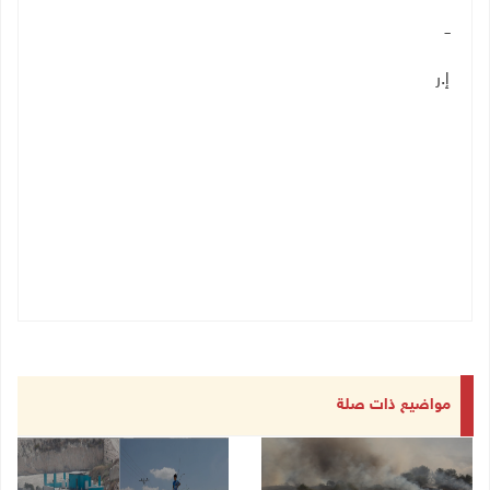
ــ
إ.ر
مواضيع ذات صلة