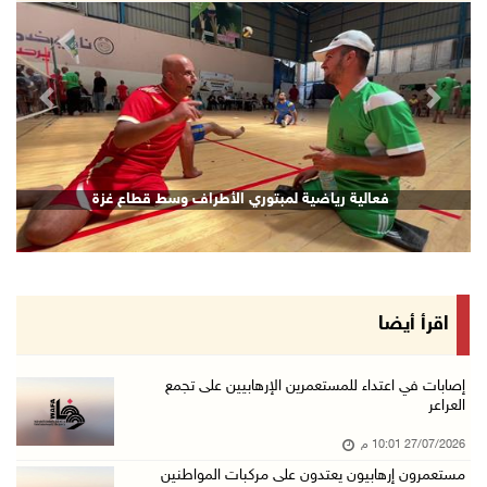
revious
Next
قصف إسرائيلي يستهدف حي الشجاعية بغزة
ف
اقرأ أيضا
إصابات في اعتداء للمستعمرين الإرهابيين على تجمع
العراعر
27/07/2026 10:01 م
مستعمرون إرهابيون يعتدون على مركبات المواطنين