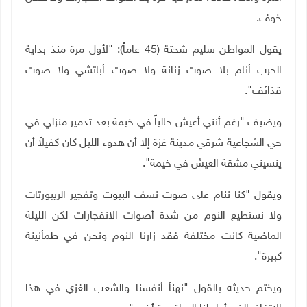
خوف.
يقول المواطن سليم شحتة (45 عاماً): "لأول مرة منذ بداية
الحرب أنام بلا صوت زنانة ولا صوت أباتشي ولا صوت
قذائف".
ويضيف "رغم أنني أعيش حالياً في خيمة بعد تدمير منزلي في
حي الشجاعية شرقي مدينة غزة إلا أن هدوء الليل كان كفيلاً أن
ينسيني مشقة العيش في خيمة".
ويقول "كنا ننام على صوت نسف البيوت وتفجير الريبورتات
ولا نستطيع النوم من شدة أصوات الانفجارات لكن الليلة
الماضية كانت مختلفة فقد زارنا النوم ونحن في طمأنينة
كبيرة".
ويختم حديثه بالقول "نهنأ أنفسنا والشعب الغزي في هذا