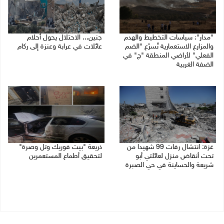
"مدار": سياسات التخطيط والهدم
جنين... الاحتلال يحول أحلام
والمزارع الاستعمارية تُسرّع "الضم
عائلات في عرابة وعنزة إلى ركام
الفعلي" لأراضي المنطقة "ج" في
27/07/2026 07:19 م
الضفة الغربية
27/07/2026 08:08 م
غزة: انتشال رفات 99 شهيدا من
ذريعة "بيت فوريك وتل وصرة"
تحت أنقاض منزل لعائلتي أبو
لتحقيق أطماع المستعمرين
شريعة والحساينة في حي الصبرة
26/07/2026 01:43 م
27/07/2026 07:18 م