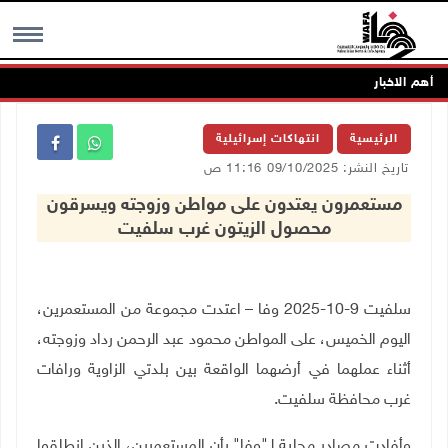
أهم الاخبار
MENU
الرئيسية
انتهاكات إسرائيلية
تاريخ النشر: 09/10/2025 11:16 ص
مستعمرون يعتدون على مواطن وزوجته ويسرقون
محصول الزيتون غرب سلفيت
سلفيت 9-10-2025 وفا – اعتدت مجموعة من المستعمرين،
اليوم الخميس، على المواطن محمود عبد الرحمن رداد وزوجته،
أثناء عملهما في أرضهما الواقعة بين بلدتي الزاوية ورافات
غرب محافظة سلفيت.
وأفادت مصادر محلية لـ"وفا" بأن المستعمرين، الذين انطلقوا