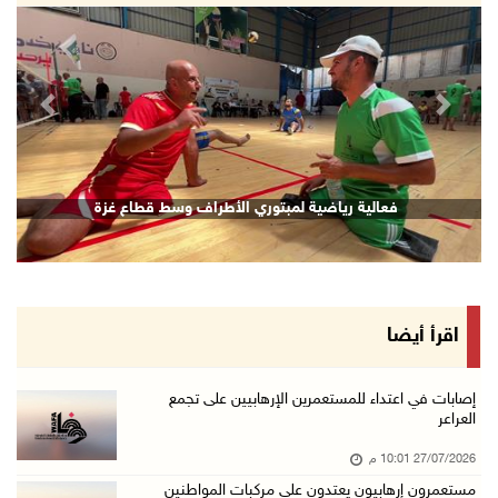
revious
Next
فعالية رياضية لمبتوري الأطراف وسط قطاع غزة
اقرأ أيضا
إصابات في اعتداء للمستعمرين الإرهابيين على تجمع
العراعر
27/07/2026 10:01 م
مستعمرون إرهابيون يعتدون على مركبات المواطنين