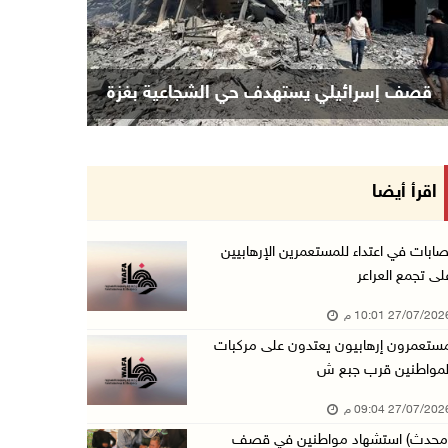
قصف إسرائيلي يستهدف حي الشجاعية بغزة
اقرأ أيضا
صابات في اعتداء للمستعمرين الإرهابيين
لى تجمع العراعر
27/07/20 10:01 م
ستعمرون إرهابيون يعتدون على مركبات
لمواطنين قرب جبع ش
27/07/20 09:04 م
محدث) استشهاد مواطنين في قصف