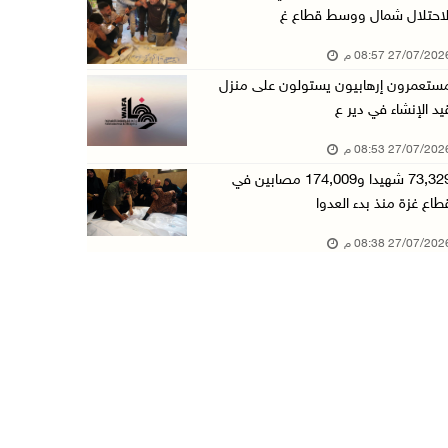
لاحتلال شمال ووسط قطاع غ
27/07/20 08:57 م
ستعمرون إرهابيون يستولون على منزل
يد الإنشاء في دير ع
27/07/20 08:53 م
73,329 شهيدا و174,009 مصابين في
طاع غزة منذ بدء العدوا
27/07/20 08:38 م