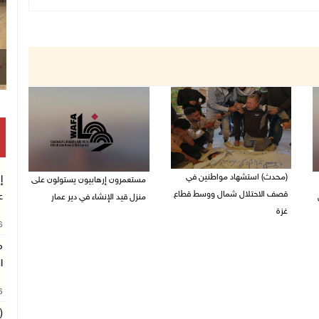
(محدث) استشهاد مواطنين في
إ
مستعمرون إرهابيون يستولون على
قصف الاحتلال شمال ووسط قطاع
ع
منزل قيد الإنشاء في دير عمار
غزة
27/07/2026 08:53 م
26
27/07/2026 08:57 م
م
ا
26
(