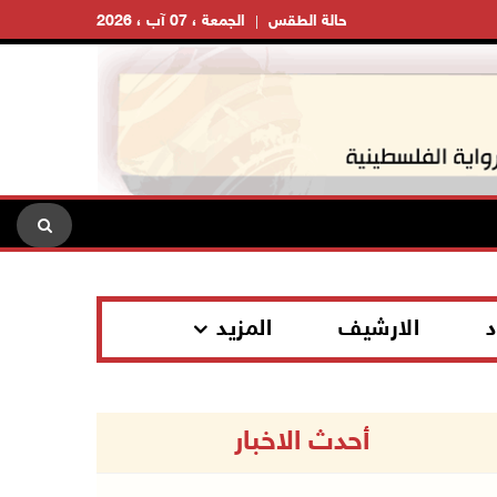
حالة الطقس
الجمعة ، 07 آب ، 2026
د
الارشيف
المزيد
أحدث الاخبار