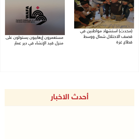
(محدث) استشهاد مواطنين في
قصف الاحتلال شمال ووسط
مستعمرون إرهابيون يستولون على
قطاع غزة
منزل قيد الإنشاء في دير عمار
27/07/2026 08:57 م
27/07/2026 08:53 م
أحدث الاخبار