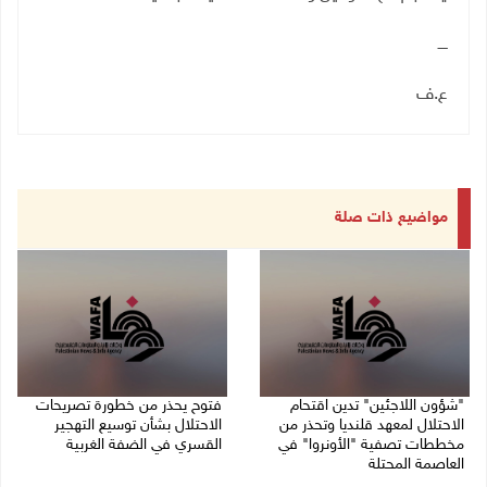
ــــ
ع.ف
مواضيع ذات صلة
"شؤون اللاجئين" تدين اقتحام
فتوح يحذر من خطورة تصريحات
الاحتلال لمعهد قلنديا وتحذر من
الاحتلال بشأن توسيع التهجير
مخططات تصفية "الأونروا" في
القسري في الضفة الغربية
العاصمة المحتلة
27/07/2026 12:20 م