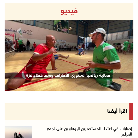
فيديو
revious
Next
فعالية رياضية لمبتوري الأطراف وسط قطاع غزة
اقرأ أيضا
إصابات في اعتداء للمستعمرين الإرهابيين على تجمع
العراعر