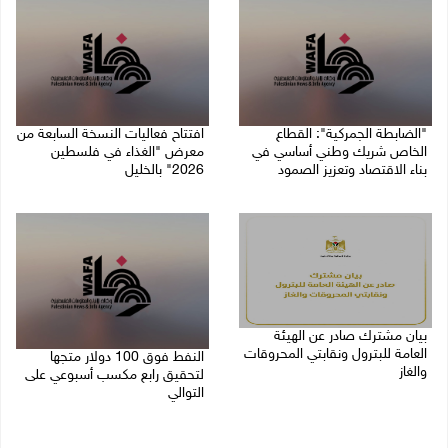
"الضابطة الجمركية": القطاع
افتتاح فعاليات النسخة السابعة من
الخاص شريك وطني أساسي في
معرض "الغذاء في فلسطين
بناء الاقتصاد وتعزيز الصمود
2026" بالخليل
27/07/2026 09:35 م
25/07/2026 08:26 م
بيان مشترك صادر عن الهيئة
العامة للبترول ونقابتي المحروقات
النفط فوق 100 دولار متجها
والغاز
لتحقيق رابع مكسب أسبوعي على
التوالي
25/07/2026 03:33 م
24/07/2026 11:05 ص