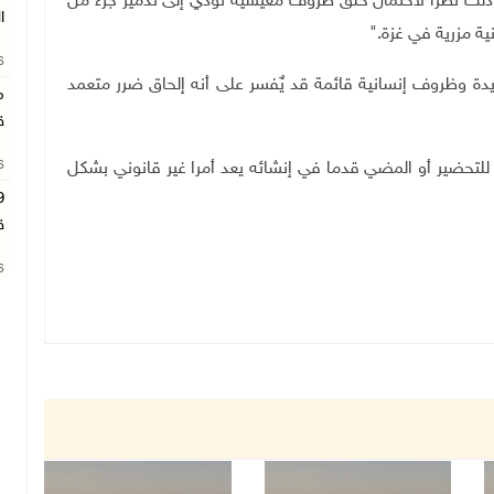
وذلك نظرا لاحتمال خلق ظروف معيشية تؤدي إلى تدمير جزء من
ا
ية مزرية في غزة
".
26
دة وظروف إنسانية قائمة قد يٌفسر على أنه إلحاق ضرر متعمد
م
ق
26
 للتحضير أو المضي قدما في إنشائه يعد أمرا غير قانوني بشكل
ق
26