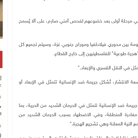
ني إلى المكان في مرحلة أولى بعد خضوعهم لفحص أمني صارم، على ألا يُسمح
عومة بين محوري فيلادلفيا وموراج جنوبي غزة، وسيتم تجميع كل
"هجرة طوعية" للفلسطينيين إلى خارج القطاع
.
ثل في النقل القسري والإبعاد
".
إ
عة الانتشار، تُشكل جريمة ضد الإنسانية تتمثل في الإبعاد أو
ع
26
يمة ضد الإنسانية تتمثل في الحرمان الشديد من الحرية، بما
م
ا
 مغادرة المنطقة، وفي الاضطهاد بسبب الحرمان الشديد من
ع النية المعلنة وهي تشجيع الهجرة
".
26
(