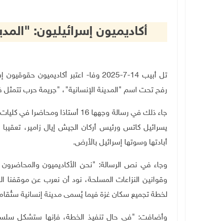
أكاديميون إسرائيليون: "المد
تل أبيب 14-7-2025 وفا- اعتبر أكاديميو
رفح تحت اسم "المدينة الإنسانية"، "جريمة حرب تتمثل ف
يسرائيل كاتس ورئيس أركان الجيش إيال زامير، تعقيبا
أبادتها وسوتها إسرائيل بالأرض
.
وجاء في نص الرسالة: "نحن الأكاديميون والمحاضرون 
وقوانين النزاعات المسلحة، نود أن نعرب عن موقفنا ال
لخطة تجميع سكان غزة فيما يُسمى مدينة إنسانية ستُقا
وأضافت: "في حال تنفيذ الخطة، فإنها ستشكل سلسل