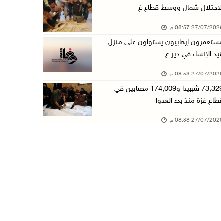
لاحتلال شمال ووسط قطاع غ
27/07/20 08:57 م
ستعمرون إرهابيون يستولون على منزل
يد الإنشاء في دير ع
27/07/20 08:53 م
73,329 شهيدا و174,009 مصابين في
طاع غزة منذ بدء العدوا
27/07/20 08:38 م