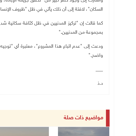
وأشارت إلى وجود خطر كبير من "تحقق جريمة الإبادة، 
السكان"، لافتة إلى أن ذلك يأتي في ظل "ظروف الإنسان
كما قالت إن "تركيز المدنيين في ظل كثافة سكانية شدي
بمجموعة من المدنيين
".
ودعت إلى "عدم اتباع هذا المشروع"، معتبرة أي "توجيه
واضح
".
___
د.ذ
مواضيع ذات صلة