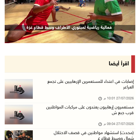
revious
Next
فعالية رياضية لمبتوري الأطراف وسط قطاع غزة
اقرأ أيضا
إصابات في اعتداء للمستعمرين الإرهابيين على تجمع
العراعر
27/07/2026 10:01 م
مستعمرون إرهابيون يعتدون على مركبات المواطنين
قرب جبع ش
27/07/2026 09:04 م
(محدث) استشهاد مواطنين في قصف الاحتلال
شمال ووسط قطاع غ