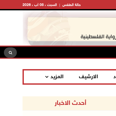
حالة الطقس
السبت ، 08 آب ، 2026
د
الارشيف
المزيد
أحدث الاخبار