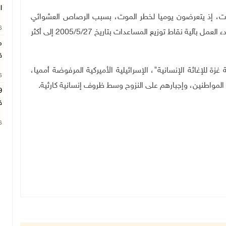
ا
ات، إذ يتعرضون يوميا لخطر الموت، بسبب الرصاص العشوائي
26
والاستهداف المباشر لهم، حيث تجاوز عدد الشهداء منذ بدء العمل بآلية نقاط توزيع المساعدات بتاريخ 2005/5/27 إلى أكثر
م
ق
ة للإغاثة الإنسانية"، الإسرائيلية الأميركية المرفوضة أمميا،
26
المواطنين، وإجبارهم على النزوح وسط ظروف إنسانية كارثية.
ق
26