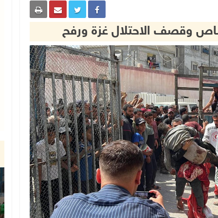
اص وقصف الاحتلال غزة ورفح