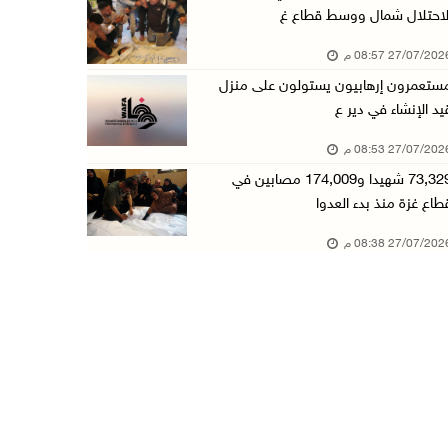
لاحتلال شمال ووسط قطاع غ
27/07/20 08:57 م
ستعمرون إرهابيون يستولون على منزل
يد الإنشاء في دير ع
27/07/20 08:53 م
73,329 شهيدا و174,009 مصابين في
طاع غزة منذ بدء العدوا
27/07/20 08:38 م