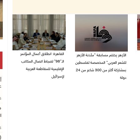
القاهرة: انطلاق أعمال المؤتمر
الأزهر يختتم مسابقة "مئذنة الأزهر
الـ"98" لضباط اتصال المكاتب
للشعر العربي" المخصصة لفلسطين
الإقليمية للمقاطعة العربية
بمشاركة أكثر من 300 شاعر من 24
لإسرائيل
دولة
إ
ع
27/07/2026 05:29 م
27/07/2026 05:37 م
26
م
ا
26
(