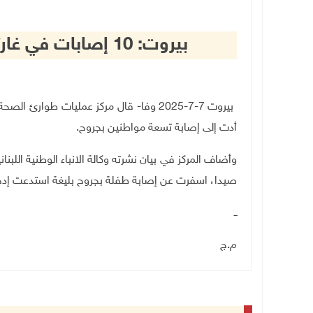
بيروت: 10 إصابات في غارتين إسرائيليتين الليلة الماضية
بيروت 7-7-2025 وفا- قال مركز عمليات طوارئ
أدت إلى إصابة تسعة مواطنين بجروح
.
وأضاف المركز في بيان نشرته وكالة الانباء الوطنية اللبناني
صيدا، اسفرت عن إصابة طفلة بجروح بليغة استدعت إدخاله
ــ
م.ج