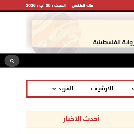
حالة الطقس
السبت ، 08 آب ، 2026
د
الارشيف
المزيد
أحدث الاخبار