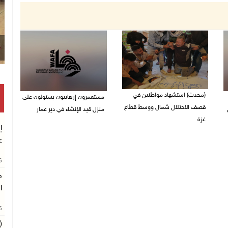
(محدث) استشهاد مواطنين في
مستعمرون إرهابيون يستولون على
قصف الاحتلال شمال ووسط قطاع
منزل قيد الإنشاء في دير عمار
غزة
27/07/2026 08:53 م
إ
27/07/2026 08:57 م
ع
26
م
ا
26
(