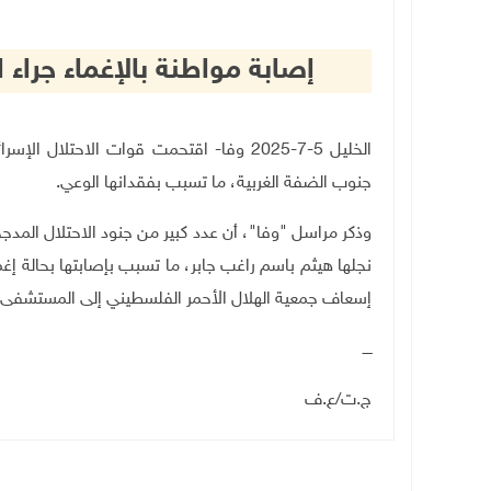
إصابة مواطنة بالإغماء جراء ا
الخليل 5-7-2025 وفا- اقتحمت قوات الاحتلا
جنوب الضفة الغربية، ما تسبب بفقدانها الوعي
.
وذكر مراسل "وفا"، أن عدد كبير من جنود الاحتلال المدجج
نجلها هيثم باسم راغب جابر، ما تسبب بإصابتها بحالة إ
إسعاف جمعية الهلال الأحمر الفلسطيني إلى المستشفى.
ــــ
ج.ت
/
ع.ف