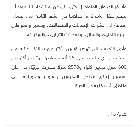
وأسفر العدوان المتواصل حتى الآن عن استشهاد 14 مواطنًا،
بينهم طفل وامرأتان، إحداهما في الشهر الثامن من الحمل،
إضافة إلى عشرات الإصابات والاعتقالات، وتدمير واسع طال
البنية التحتية، والمنازل، والمحلات التجارية، والمركبات
.
وأدى التصعيد إلى تهجير قسري لأكثر من 5 آلاف عائلة من
المخيمين، أي ما يزيد على 25 ألف مواطن، وتدمير أكثر من
600 منزل تدميرا كليا، و2573 منزلاً تضررت جزئيًا، في ظل
استمرار إغلاق مداخل المخيمين بالسواتر وتحويلهما إلى
مناطق شبه خالية من الحياة
.
——
هـ.ح/ م.ل