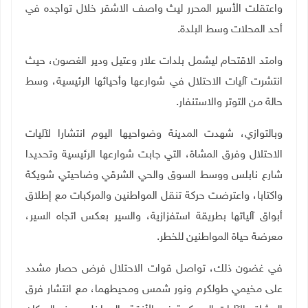
واعتقلت الأسير المحرر ليث واصف الاشقر خلال تواجده في
أحد المحلات وسط البلدة
.
وامتد الاقتحام ليشمل بلدات علار وعتيل ودير الغصون، حيث
انتشرت آليات الاحتلال في شوارعها وأحيائها الرئيسية، وسط
حالة من التوتر والاستنفار
.
وبالتوازي، شهدت المدينة وضواحيها اليوم انتشارا لآليات
الاحتلال وفرق المشاة، التي جابت شوارعها الرئيسية وتحديدا
شارع نابلس ووسط السوق والحي الشرقي وضاحيتي شويكة
واكتابا، واعترضت حركة تنقل المواطنين والمركبات مع إطلاق
أبواق آلياتها بطريقة استفزازية، والسير بعكس اتجاه السير،
معرضة حياة المواطنين للخطر
.
في غضون ذلك، تواصل قوات الاحتلال فرض حصار مشدد
على مخيمي طولكرم ونور شمس ومحيطهما، مع انتشار فرق