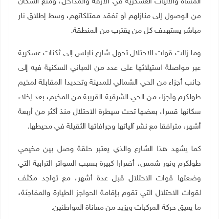
المشاة والآليات العسكرية في الأزقة والمداخل، ومنع السكان
من الوصول إلى منازلهم أو تفقد ممتلكاتهم، وسط إطلاق نار
مباشر يستهدف كل من يقترب من المنطقة
.
وما زالت قوات الاحتلال تحول شارع نابلس إلى ثكنات عسكرية
عبر مواصلة استيلائها على عدد من المباني السكنية فيه إلى
جانب أجزاء من الحي الشمالي للمدينة وتحديدا المقابلة لمخيم
طولكرم وأجزاء من الحي الشرقية القريبة من المخيم، بعد إخلاء
سكانها قسرا، بعضها تحت سيطرة الاحتلال منذ أكثر من أربعة
أشهر، مترافقا مع نشر آلياتها وجرافاتها الثقيلة في محيطها
.
كما يشهد هذا الشارع والذي يعتبر حلقة وصل بين مخيمي
طولكرم ونور شمس، أضرارا كبيرة بسبب السواتر الترابية التي
وضعتها قوات الاحتلال قبل عدة أشهر، مع تواجد مكثف
لقوات الاحتلال التي تقوم بإقامة الحواجز الطيارة والمفاجئة،
ما يعيق حركة المركبات ويزيد من معاناة المواطنين
.