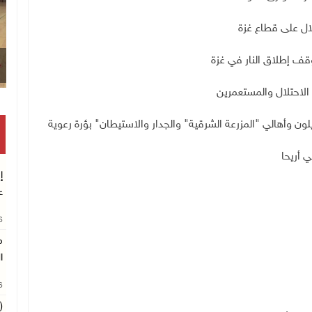
وقف إطلاق النار في غزة
وأهالي "المزرعة الشرقية" والجدار والاستيطان" بؤرة رعوية
 أريحا
إ
ع
26
م
ا
26
(