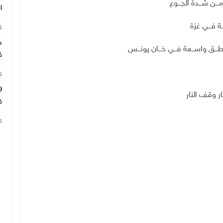
ــن شـــدة الجـــوع
ا
26
م
طـــق واســـعة فـــي خـــان يونـــس
ق
26
ق
26