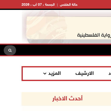
حالة الطقس
الجمعة ، 07 آب ، 2026
د
الارشيف
المزيد
أحدث الاخبار