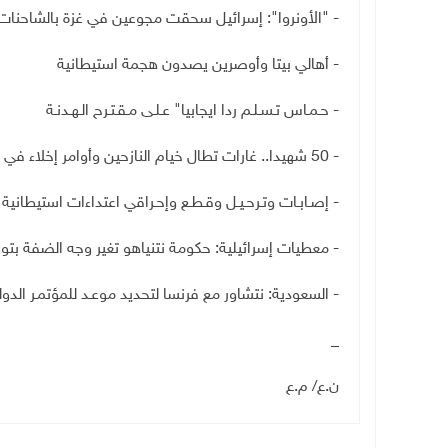
-
"
الأونروا": إسرائيل سحقت مجوعين في غزة بالشاحنات
- أهالي بيتا وأوصرين يصدون هجمة استيطانية
- حـمـاس تـسـلـم ردا ايجابيا" عـلـى مـقـتـرح الـهـدنـة
- 50 شهيدا.. غارات تطال خيام النازحين وأوامر إخلاء في خان يونس
- إصـابـات وتـرحـيـل وقـطـع وإحـراقي اعتداءات استيطاني
- معطيات إسرائيلية: حكومة نتنياهو تغير وجه الضفة بتوس
- السعودية: نتشاور مع فرنسا لتحديد موعـد للمؤتمـر الدول
_
ن.ع/ م.ع