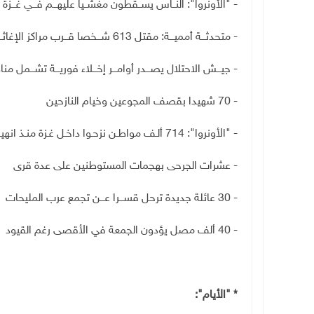
-
"
الأونروا": النــاس يســقطون مغشــيا عليهـــم فـــي غـــزة مـ
- متحدثـــة أمميـــة: مقتل 613 شـــخصا قـــرب مراكز الإغاثـــة فـــي غزة
- جيـــش الاحتلال يصـــدر أوامـــر إخـــلاء فوريـــة تشـــمل منا
- 70 شهيدا بقصف المجوعين وخيام النازحين
-
"
الأونروا": 714 ألـف مواطـن نزحـوا داخـل غـزة منـذ انهيـار وقف النار
- عشرات الجرحى بهجمات المستوطنين على عدة قرى
- 30 عائلة جديدة ترحل قســـرا عـــن تجمع عرب المليحات
- 40 ألف مصل يؤدون الجمعة في الأقصى رغم القيود
*
"
الأيام":