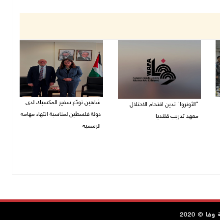
شاهين تودّع سفير المكسيك لدى
"الأونروا" تدين اقتحام الاحتلال
دولة فلسطين لمناسبة انتهاء مهامه
معهد تدريب قلنديا
الرسمية
27/07/2026 06:48 م
27/07/2026 04:21 م
ا © 2020