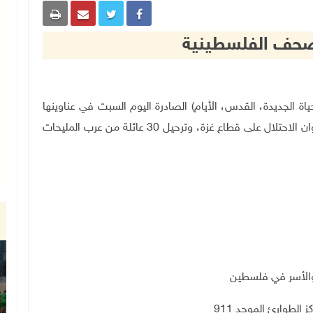
الصحف الفلسطينية
طينية (الحياة الجديدة، القدس، الأيام) الصادرة اليوم السبت في عناوينها
الرئيسية، استشهاد 70 مواطنا وإصابة العشرات في عدوان الاحتلال على قطاع غزة، وترحيل 30 عائلة من عرب المليحات
لطوارئ الموحد 911