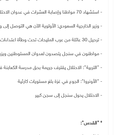
- استشهاد 70 مواطنا وإصابة العشرات في عدوان الاحتلال على قطاع غزة
- وزير الخارجية السعودي: الأولوية الآن هي التوصل إلى 
- ترحيل 30 عائلة من عرب المليحات تحت وطأة اعتداءات الاحتلال والمستعمرين
- مواطنون في سنجل يتصدون لعدوان المستوطنين ويزيلون 
-
"
التربية": الاحتلال يقترف جريمة بحق مدرسة الكعابنة في
-
"
الأونروا": الجوع في غزة بلغ مستويات كارثية
- الاحتلال يحول سنجل إلى سجن كبير
*
"
القدس":