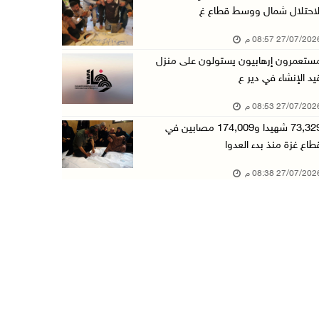
لاحتلال شمال ووسط قطاع غ
27/07/20 08:57 م
ستعمرون إرهابيون يستولون على منزل
يد الإنشاء في دير ع
27/07/20 08:53 م
73,329 شهيدا و174,009 مصابين في
طاع غزة منذ بدء العدوا
27/07/20 08:38 م