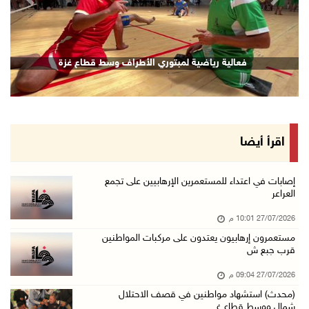
revious
Next
فعالية رياضية لمبتوري الأطراف وسط قطاع غزة
اقرأ أيضا
إصابات في اعتداء للمستعمرين الإرهابيين على تجمع
العراعر
27/07/2026 10:01 م
مستعمرون إرهابيون يعتدون على مركبات المواطنين
قرب جبع ش
27/07/2026 09:04 م
(محدث) استشهاد مواطنين في قصف الاحتلال
شمال ووسط قطاع غ