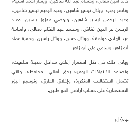
خالد أمين معالي، وحسام عبد الله شاهين، ويسار أحمد اشتية،
وناصر رجب، وبلال تيسير شاهين، وعبد الرحيم تيسير شاهين،
وعبد الرحمن تيسير شاهين، وروضي معزوز ياسين، وعبد
الرحمن عز الدين فتاش، ومحمد عبد الفتاح معالي، وأسامة
عبد الهادي دواهقة، ووائل حسن، ووائل ياسين، وحمزة عماد
أبو زاهر، وسامي علي أبو زاهر
.
ويأتي ذلك في ظل استمرار إغلاق مداخل مدينة سلفيت،
وتصاعد الانتهاكات اليومية بحق أهالي المحافظة، والتي
تشمل الاعتقالات المتكررة، وإغلاق الطرق، وتوسيع البؤر
الاستعمارية على حساب أراضي المواطنين
.
-
ع.م/ إ.ر