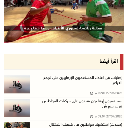
revious
Next
فعالية رياضية لمبتوري الأطراف وسط قطاع غزة
اقرأ أيضا
إصابات في اعتداء للمستعمرين الإرهابيين على تجمع
العراعر
27/07/2026 10:01 م
مستعمرون إرهابيون يعتدون على مركبات المواطنين
قرب جبع ش
27/07/2026 09:04 م
(محدث) استشهاد مواطنين في قصف الاحتلال