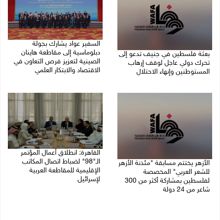
السفير عواد يشارك بجولة
دبلوماسية إلى مقاطعة هاينان
بعثة فلسطين في جنيف تدعو إلى
الصينية لتعزيز فرص التعاون في
تحرك دولي عاجل لوقف إرهاب
الاقتصاد والابتكار العلمي
المستوطنين وإنهاء الاحتلال
27/07/2026 07:33 م
27/07/2026 07:37 م
القاهرة: انطلاق أعمال المؤتمر
الـ"98" لضباط اتصال المكاتب
الأزهر يختتم مسابقة "مئذنة الأزهر
الإقليمية للمقاطعة العربية
للشعر العربي" المخصصة
لإسرائيل
لفلسطين بمشاركة أكثر من 300
شاعر من 24 دولة
27/07/2026 05:29 م
27/07/2026 05:37 م