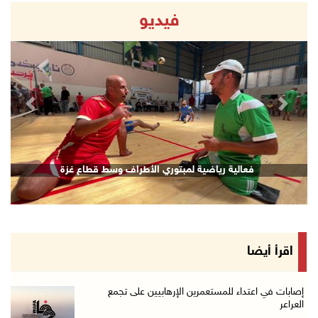
فيديو
revious
Next
فعالية رياضية لمبتوري الأطراف وسط قطاع غزة
اقرأ أيضا
إصابات في اعتداء للمستعمرين الإرهابيين على تجمع
العراعر