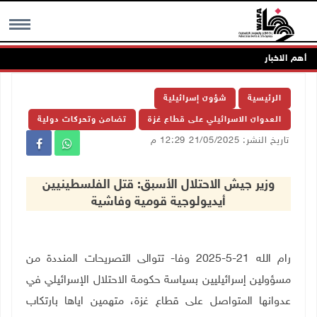
أهم الاخبار
MENU
الرئيسية
شؤون إسرائيلية
العدوان الاسرائيلي على قطاع غزة
تضامن وتحركات دولية
تاريخ النشر: 21/05/2025 12:29 م
وزير جيش الاحتلال الأسبق: قتل الفلسطينيين
أيديولوجية قومية وفاشية
رام الله 21-5-2025 وفا- تتوالى التصريحات المنددة من
مسؤولين إسرائيليين بسياسة حكومة الاحتلال الإسرائيلي في
عدوانها المتواصل على قطاع غزة، متهمين اياها بارتكاب