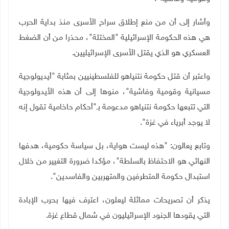
وأشار إلى أن من منع إطلاق سراح الأسرى منذ بداية الحرب
هي هذه الحكومة الإسرائيلية "المختلة"، محذرا من أن الضغط
العسكري هو الذي يقتل الأسرى الإسرائيليين.
واعتبر أن قتل حكومة نتنياهو للفلسطينيين بمثابة "أيديولوجية
مسيانية وقومية وفاشية"، منوها إلى أن
هذه الأيدولوجية
التي تتبعها حكومة نتنياهو مدعومة بـ"أحكام حاخامية تقول إنه
لا يوجد أبرياء في غزة".
وتابع يعالون: "هذه ليست هواية، بل سياسة حكومية، هدفها
النهائي هو الاحتفاظ بالسلطة"، مؤكدا ضرورة
التغيير من خلال
استبدال حكومة المتطرفين والمتهربين والفاسدين".
يذكر أن تصريحات مماثلة ليعلون، اعترف فيها بحرب الإبادة
التي يقودها الجنود الإسرائيليون في شمال قطاع غزة.