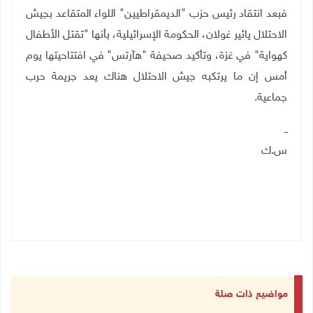
فبعد انتقاد رئيس حزب "الديمقراطيين" اللواء المتقاعد بجيش
الاحتلال يائير غولان، الحكومة الإسرائيلية، بأنها "تقتل الأطفال
كهواية" في غزة، وتأكيد صحيفة "هآرتس" في افتتاحيتها يوم
أمس إن ما يرتكبه جيش الاحتلال هناك يعد جريمة حرب
جماعية.
ــ
س.ك
مواضيع ذات صلة