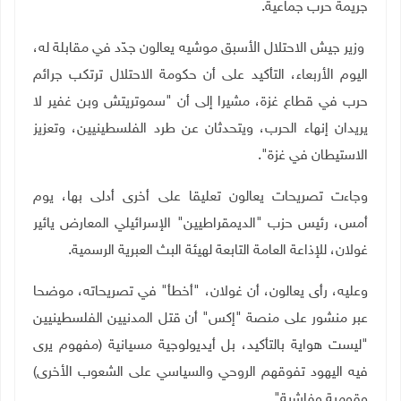
جريمة حرب جماعية.
وزير جيش الاحتلال الأسبق موشيه يعالون جدّد في مقابلة له،
اليوم الأربعاء، التأكيد على أن حكومة الاحتلال ترتكب جرائم
حرب في قطاع غزة، مشيرا إلى أن "سموتريتش وبن غفير لا
يريدان إنهاء الحرب، ويتحدثان عن طرد الفلسطينيين، وتعزيز
الاستيطان في غزة".
وجاءت تصريحات يعالون تعليقا على أخرى أدلى بها، يوم
أمس، رئيس حزب "الديمقراطيين" الإسرائيلي المعارض يائير
غولان، للإذاعة العامة التابعة لهيئة البث العبرية الرسمية.
وعليه، رأى يعالون، أن غولان، "أخطأ" في تصريحاته، موضحا
عبر منشور على منصة "إكس" أن قتل المدنيين الفلسطينيين
"ليست هواية بالتأكيد، بل أيديولوجية مسيانية (مفهوم يرى
فيه اليهود تفوقهم الروحي والسياسي على الشعوب الأخرى)
وقومية وفاشية".