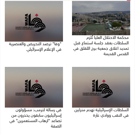
محكمة الاحتلال العليا تُلزم
السلطات بعقد جلسة استماع قبل
"وفا" ترصد التحريض والعنصرية
تمديد اغلاق جمعية برج اللقلق في
في الإعلام الإسرائيلي
القدس القديمة
27/07/2026 03:05 م
27/07/2026 06:58 م
السلطات الإسرائيلية تهدم منزلين
في رسالة لترمب: مسؤولون
في النقب ووادي عارة
إسرائيليون سابقون يحذرون من
تصاعد "ارهاب المستعمرين" في
27/07/2026 12:39 م
الضفة