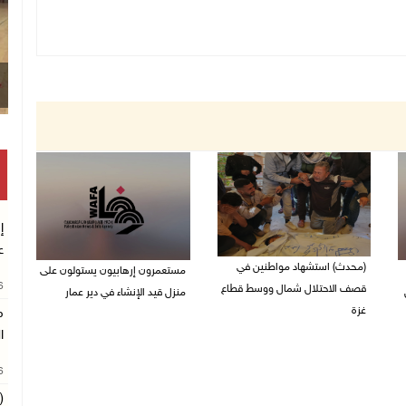
إ
ع
(محدث) استشهاد مواطنين في
مستعمرون إرهابيون يستولون على
26
قصف الاحتلال شمال ووسط قطاع
منزل قيد الإنشاء في دير عمار
غزة
م
27/07/2026 08:53 م
ا
27/07/2026 08:57 م
26
(