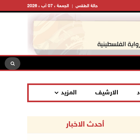
حالة الطقس
الجمعة ، 07 آب ، 2026
د
الارشيف
المزيد
أحدث الاخبار